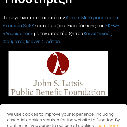
Το έργο υλοποιείται από την
Αστική Μη Κερδοσκοπική
Εταιρεία SciFY
και το Γραφείο Εκπαίδευσης του
ΕΚΕΦΕ
«Δημόκριτος»
με την υποστήριξη του
Κοινωφελούς
Ιδρύματος Ιωάννη Σ. Λάτση
.
We use cookies to improve your experience, including
essential cookies required for the website to function. By
continuing, you agree to our use of cookies.
Learn more
.