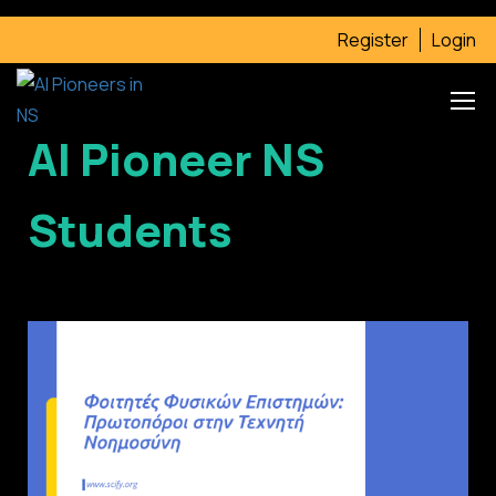
Register
Login
AI Pioneer NS
Students