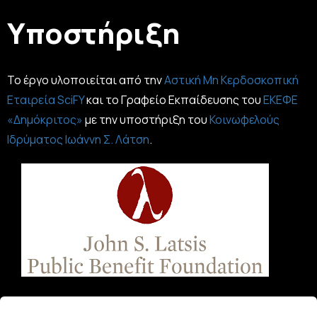
Υποστήριξη
Το έργο υλοποιείται από την
Αστική Μη Κερδοσκοπική
Εταιρεία SciFY
και το Γραφείο Εκπαίδευσης του
ΕΚΕΦΕ
«Δημόκριτος»
με την υποστήριξη του
Κοινωφελούς
Ιδρύματος Ιωάννη Σ. Λάτση
.