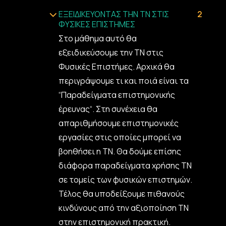
ΕΞΕΙΔΙΚΕΥΟΝΤΑΣ ΤΗΝ ΤΝ ΣΤΙΣ
2
ΦΥΣΙΚΕΣ ΕΠΙΣΤΗΜΕΣ
Στο μάθημα αυτό θα
εξειδικεύσουμε την ΤΝ στις
Φυσικές Επιστήμες. Αρχικά θα
περιγράψουμε τι και ποιά είναι τα
“Παραδείγματα επιστημονικής
έρευνας“. Στη συνέχεια θα
απαριθμήσουμε επιστημονικές
εργασίες στις οποίες μπορεί να
βοηθήσει η ΤΝ. Θα δούμε επίσης
διάφορα παραδείγματα χρήσης ΤΝ
σε τομείς των φυσικών επιστημών.
Τέλος θα υποδείξουμε πιθανούς
κινδύνους από την αξιοποίηση ΤΝ
στην επιστημονική πρακτική.